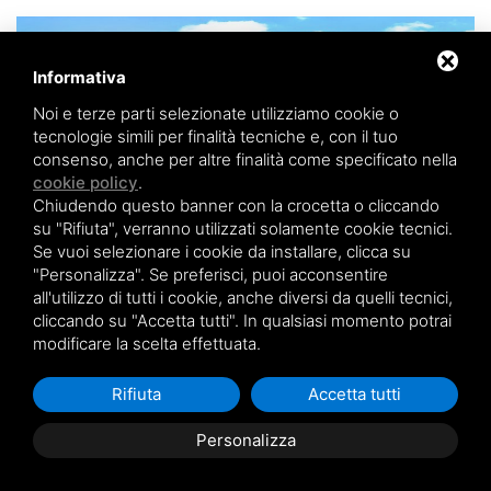
Informativa
Noi e terze parti selezionate utilizziamo cookie o
tecnologie simili per finalità tecniche e, con il tuo
consenso, anche per altre finalità come specificato nella
cookie policy
.
Chiudendo questo banner con la crocetta o cliccando
su "Rifiuta", verranno utilizzati solamente cookie tecnici.
Se vuoi selezionare i cookie da installare, clicca su
"Personalizza". Se preferisci, puoi acconsentire
SKIN AIR
all'utilizzo di tutti i cookie, anche diversi da quelli tecnici,
cliccando su "Accetta tutti". In qualsiasi momento potrai
Skin Air è il nuovo profilo Novowood per il rivestimento di
modificare la scelta effettuata.
facciata, e c…
Leggi tutto
Rifiuta
Accetta tutti
Personalizza