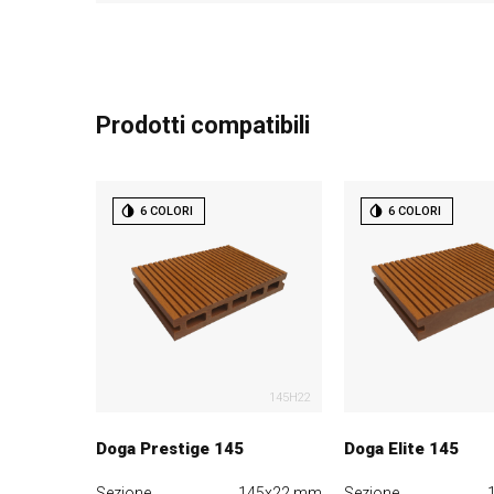
Prodotti compatibili
6 COLORI
6 COLORI
145H22
Doga Prestige 145
Doga Elite 145
Sezione
145x22 mm
Sezione