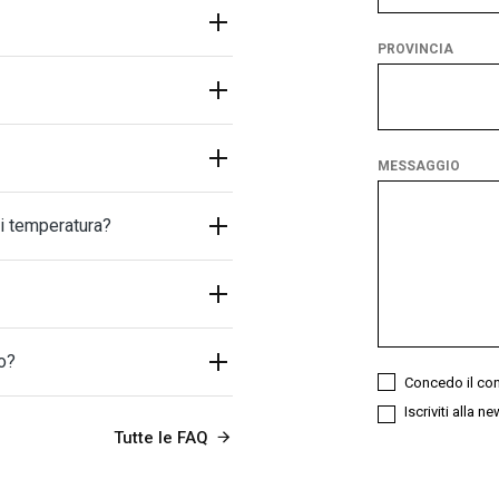
di
cliente
PROVINCIA
sei?
Provincia
MESSAGGIO
di temperatura?
o?
Concedo il con
Iscriviti alla n
Tutte le FAQ