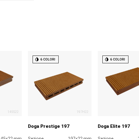
6 COLORI
6 COLORI
145S22
197H22
Doga Prestige 197
Doga Elite 197
145x22 mm
Sezione
197x22 mm
Sezione