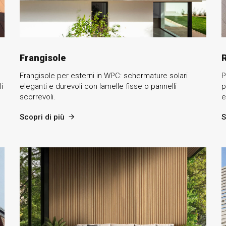
Frangisole
R
Frangisole per esterni in WPC: schermature solari
P
i
eleganti e durevoli con lamelle fisse o pannelli
p
scorrevoli.
e
Scopri di più
S