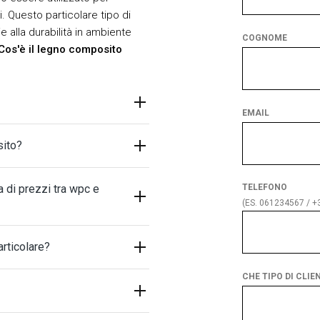
i. Questo particolare tipo di
e alla durabilità in ambiente
COGNOME
Cos'è il legno composito
EMAIL
sito?
 di prezzi tra wpc e
TELEFONO
(ES. 061234567 / 
rticolare?
CHE TIPO DI CLIE
Che
tipo