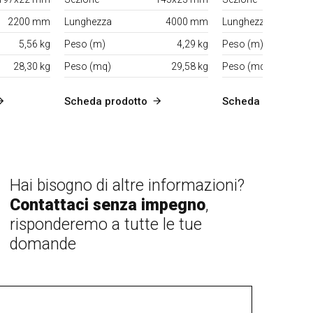
2200 mm
Lunghezza
4000 mm
Lunghezza
5,56 kg
Peso (m)
4,29 kg
Peso (m)
28,30 kg
Peso (mq)
29,58 kg
Peso (mq)
Scheda prodotto
Scheda prodotto
Hai bisogno di altre informazioni?
Contattaci senza impegno
,
risponderemo a tutte le tue
domande