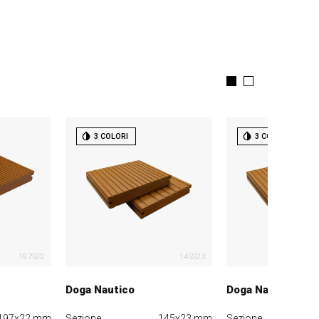
3 COLORI
3 COLORI
197S22
145S23
Doga Nautico
Doga Nautico ligh
197x22 mm
Sezione
145x23 mm
Sezione