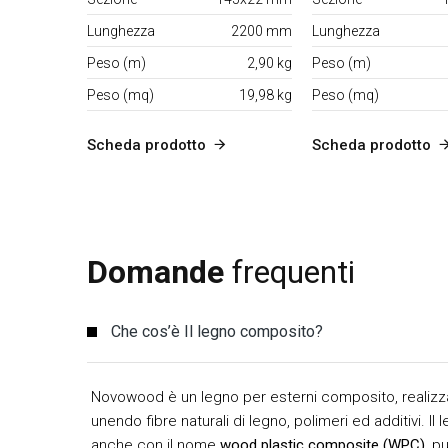
Lunghezza
2200 mm
Lunghezza
Peso (m)
2,90 kg
Peso (m)
Peso (mq)
19,98 kg
Peso (mq)
Scheda prodotto
Scheda prodotto
Domande
frequenti
Che cos’è Il legno composito?
Novowood è un legno per esterni composito, realizz
unendo fibre naturali di legno, polimeri ed additivi. 
anche con il nome
wood plastic composite (WPC)
, p