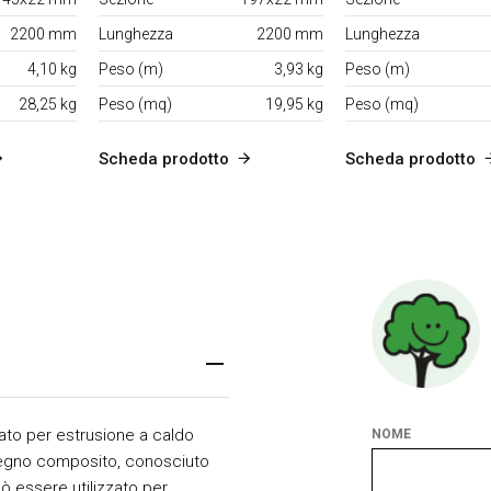
2200 mm
Lunghezza
2200 mm
Lunghezza
4,10 kg
Peso (m)
3,93 kg
Peso (m)
28,25 kg
Peso (mq)
19,95 kg
Peso (mq)
Scheda prodotto
Scheda prodotto
ato per estrusione a caldo
NOME
Il legno composito, conosciuto
uò essere utilizzato per