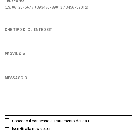
TELEFONO
(ES. 061234567 / +393456789012 / 3456789012)
CHE TIPO DI CLIENTE SEI?
Che
tipo
di
PROVINCIA
cliente
Provincia
sei?
MESSAGGIO
Concedo il consenso al trattamento dei dati
Iscriviti alla newsletter