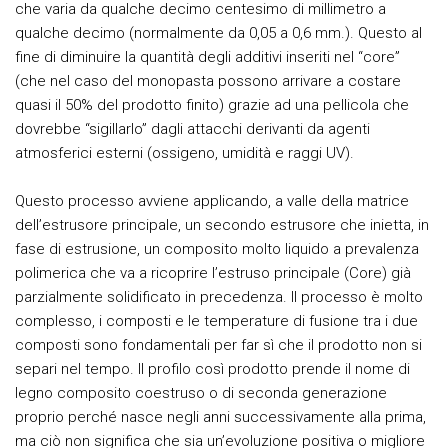
che varia da qualche decimo centesimo di millimetro a
qualche decimo (normalmente da 0,05 a 0,6 mm.). Questo al
fine di diminuire la quantità degli additivi inseriti nel “core”
(che nel caso del monopasta possono arrivare a costare
quasi il 50% del prodotto finito) grazie ad una pellicola che
dovrebbe “sigillarlo” dagli attacchi derivanti da agenti
atmosferici esterni (ossigeno, umidità e raggi UV).
Questo processo avviene applicando, a valle della matrice
dell’estrusore principale, un secondo estrusore che inietta, in
fase di estrusione, un composito molto liquido a prevalenza
polimerica che va a ricoprire l’estruso principale (Core) già
parzialmente solidificato in precedenza. Il processo è molto
complesso, i composti e le temperature di fusione tra i due
composti sono fondamentali per far sì che il prodotto non si
separi nel tempo. Il profilo così prodotto prende il nome di
legno composito coestruso o di seconda generazione
proprio perché nasce negli anni successivamente alla prima,
ma ciò non significa che sia un’evoluzione positiva o migliore