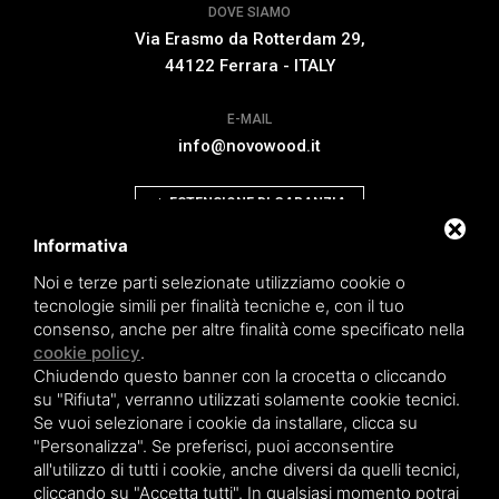
DOVE SIAMO
Via Erasmo da Rotterdam 29,
44122 Ferrara - ITALY
E-MAIL
info@novowood.it
ESTENSIONE DI GARANZIA
Informativa
Noi e terze parti selezionate utilizziamo cookie o
tecnologie simili per finalità tecniche e, con il tuo
consenso, anche per altre finalità come specificato nella
Novowood by Iperwood srl - Società Benefit a socio unico p.iva.
cookie policy
.
01550900383
Chiudendo questo banner con la crocetta o cliccando
Condizioni generali di Vendita
|
Privacy policy
|
Sitemap
su "Rifiuta", verranno utilizzati solamente cookie tecnici.
Se vuoi selezionare i cookie da installare, clicca su
"Personalizza". Se preferisci, puoi acconsentire
all'utilizzo di tutti i cookie, anche diversi da quelli tecnici,
cliccando su "Accetta tutti". In qualsiasi momento potrai