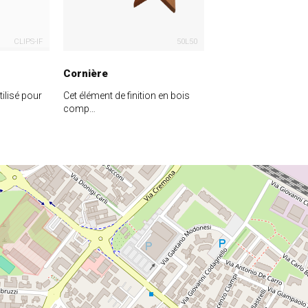
CLIPS-IF
50L50
Cornière
ilisé pour
Cet élément de finition en bois
comp…