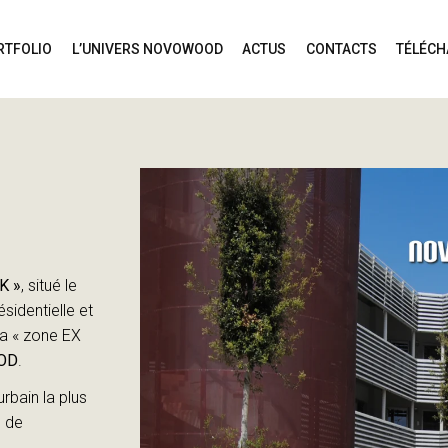
RTFOLIO
L’UNIVERS NOVOWOOD
ACTUS
CONTACTS
TÉLÉC
K »
, situé le
sidentielle et
la « zone EX
OOD
.
rbain la plus
s de