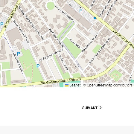
Leaflet
|
©
OpenStreetMap
contributors
SUIVANT