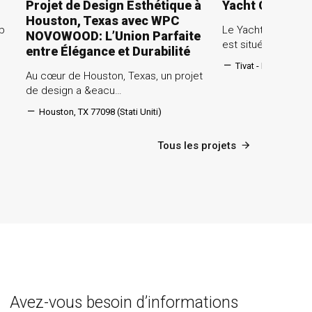
Projet de Design Esthétique à
Yacht Club Poo
Houston, Texas avec WPC
ub
Le Yacht Club de 
NOVOWOOD: L’Union Parfaite
est situé dans la b
entre Élégance et Durabilité
Tivat - Montenegr
Au cœur de Houston, Texas, un projet
de design a &eacu…
Houston, TX 77098 (Stati Uniti)
Tous les projets
Avez-vous besoin d’informations