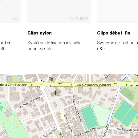
ALU
CLIPSHP2-5
Clips nylon
Clips début-fin
ard en
Système de fixation invisible
Système de fixation ut
n 30…
pour les sols…
d&e…