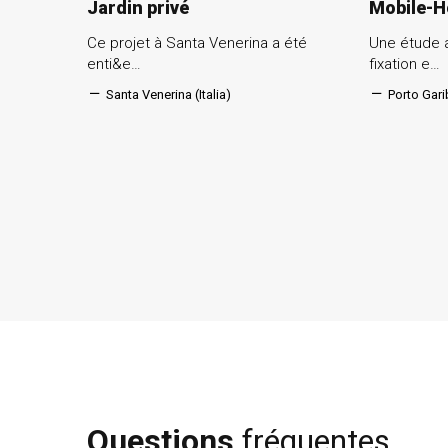
Jardin privé
Mobile-H
Ce projet à Santa Venerina a été
Une étude 
enti&e…
fixation e…
Santa Venerina (Italia)
Porto Garib
Questions
fréquentes