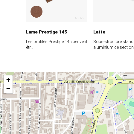
145H22
Lame Prestige 145
Latte
Les profilés Prestige 145 peuvent
Sous-structure stand
êtr…
aluminium de sectio
+
−