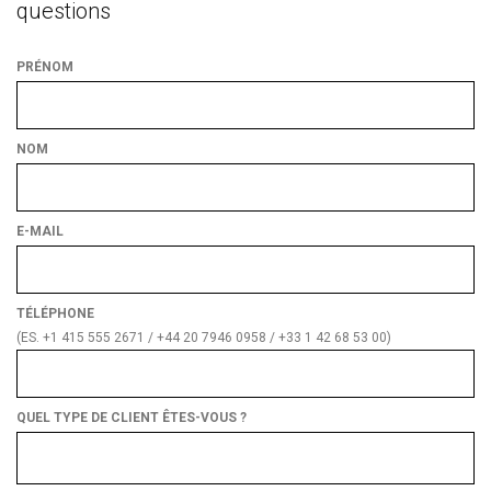
questions
PRÉNOM
NOM
E-MAIL
TÉLÉPHONE
(ES. +1 415 555 2671 / +44 20 7946 0958 / +33 1 42 68 53 00)
QUEL TYPE DE CLIENT ÊTES-VOUS ?
Quel
type