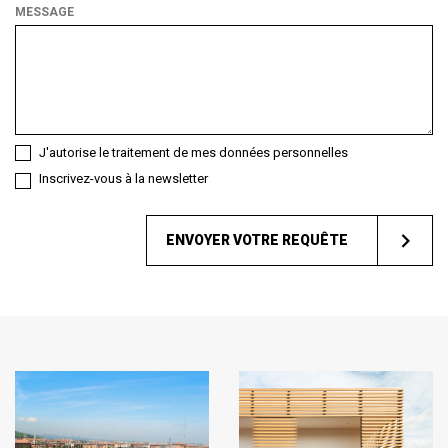
de
MESSAGE
client
êtes-
vous ?
J'autorise le traitement de mes données personnelles
Inscrivez-vous à la newsletter
ENVOYER VOTRE REQUÊTE