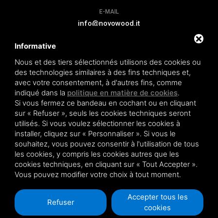
E-MAIL
info@novowood.it
Informative
EXTENSION DE GARANTIE
Nous et des tiers sélectionnés utilisons des cookies ou
des technologies similaires à des fins techniques et,
avec votre consentement, à d'autres fins, comme
indiqué dans la
politique en matière de cookies
.
Si vous fermez ce bandeau en cochant ou en cliquant
Novowood by Iperwood srl - Società Benefit a socio unico p.iva.
sur « Refuser », seuls les cookies techniques seront
01550900383
utilisés. Si vous voulez sélectionner les cookies à
Conditions de vente
|
Privacy policy
|
Sitemap
installer, cliquez sur « Personnaliser ». Si vous le
souhaitez, vous pouvez consentir à l'utilisation de tous
les cookies, y compris les cookies autres que les
cookies techniques, en cliquant sur « Tout Accepter ».
Vous pouvez modifier votre choix à tout moment.
Ce site est protégé par Google reCAPTCHA v3,
Privacy Policy
et
Terms of Service
de Google .
Accepter tous les
Refuser
cookies