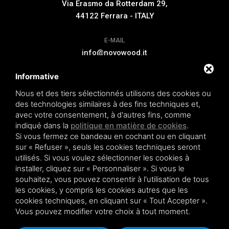
Via Erasmo da Rotterdam 29,
44122 Ferrara - ITALY
E-MAIL
info@novowood.it
Informative
EXTENSION DE GARANTIE
Nous et des tiers sélectionnés utilisons des cookies ou
des technologies similaires à des fins techniques et,
avec votre consentement, à d'autres fins, comme
indiqué dans la
politique en matière de cookies
.
Si vous fermez ce bandeau en cochant ou en cliquant
Novowood by Iperwood srl - Società Benefit a socio unico p.iva.
sur « Refuser », seuls les cookies techniques seront
01550900383
utilisés. Si vous voulez sélectionner les cookies à
Conditions de vente
|
Privacy policy
|
Sitemap
installer, cliquez sur « Personnaliser ». Si vous le
souhaitez, vous pouvez consentir à l'utilisation de tous
les cookies, y compris les cookies autres que les
cookies techniques, en cliquant sur « Tout Accepter ».
Vous pouvez modifier votre choix à tout moment.
Ce site est protégé par Google reCAPTCHA v3,
Privacy Policy
et
Terms of Service
de Google .