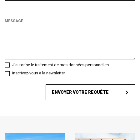
Quel
type
de
MESSAGE
client
êtes-
vous ?
J'autorise le traitement de mes données personnelles
Inscrivez-vous à la newsletter
ENVOYER VOTRE REQUÊTE