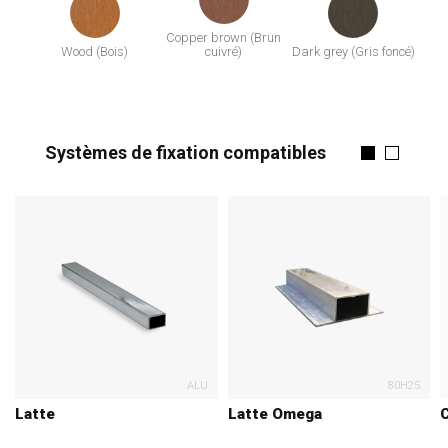
Copper brown (Brun
Wood (Bois)
cuivré)
Dark grey (Gris foncé)
Systèmes de fixation compatibles
ALU
80H25
Latte
Latte Omega
C