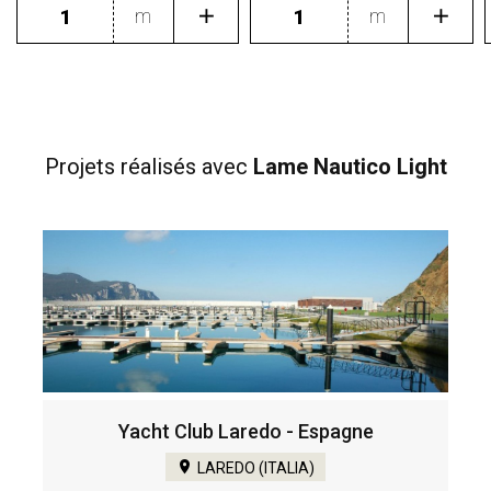
m
m
Projets réalisés
avec
Lame Nautico Light
Yacht Club Laredo - Espagne
LAREDO (ITALIA)