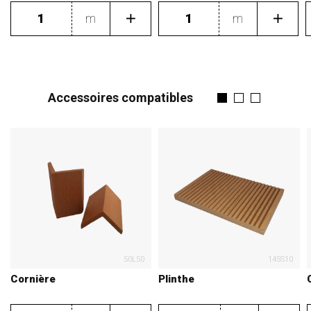
m
m
Accessoires compatibles
50L50
145S10
Cornière
Plinthe