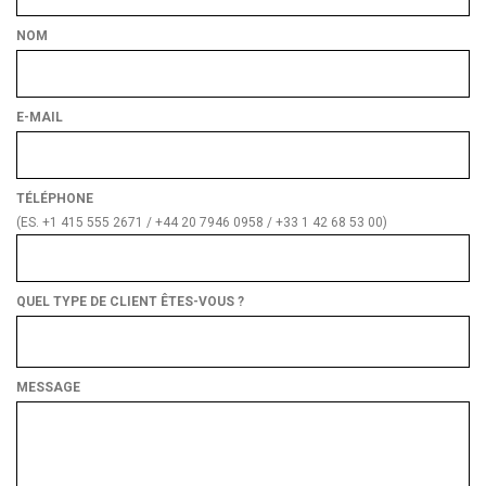
NOM
E-MAIL
TÉLÉPHONE
(ES. +1 415 555 2671 / +44 20 7946 0958 / +33 1 42 68 53 00)
QUEL TYPE DE CLIENT ÊTES-VOUS ?
Quel
type
de
MESSAGE
client
êtes-
vous ?