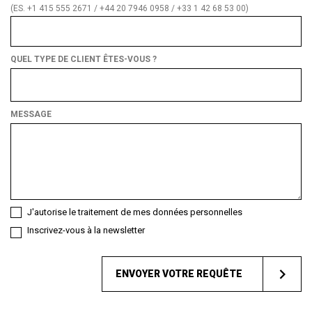
(ES. +1 415 555 2671 / +44 20 7946 0958 / +33 1 42 68 53 00)
QUEL TYPE DE CLIENT ÊTES-VOUS ?
Quel
type
de
MESSAGE
client
êtes-
vous ?
J'autorise le traitement de mes données personnelles
Inscrivez-vous à la newsletter
ENVOYER VOTRE REQUÊTE