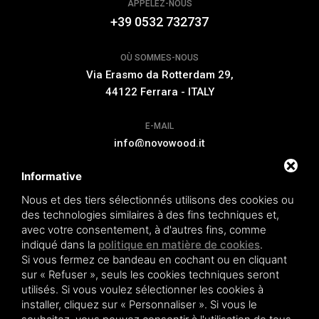
APPELEZ-NOUS
+39 0532 732737
OÙ SOMMES-NOUS
Via Erasmo da Rotterdam 29,
44122 Ferrara - ITALY
E-MAIL
info@novowood.it
Informative
EXTENSION DE GARANTIE
Nous et des tiers sélectionnés utilisons des cookies ou
des technologies similaires à des fins techniques et,
avec votre consentement, à d'autres fins, comme
indiqué dans la
politique en matière de cookies
.
Si vous fermez ce bandeau en cochant ou en cliquant
Novowood by Iperwood srl - Società Benefit a socio unico p.iva.
sur « Refuser », seuls les cookies techniques seront
01550900383
utilisés. Si vous voulez sélectionner les cookies à
Conditions de vente
|
Privacy policy
|
Sitemap
installer, cliquez sur « Personnaliser ». Si vous le