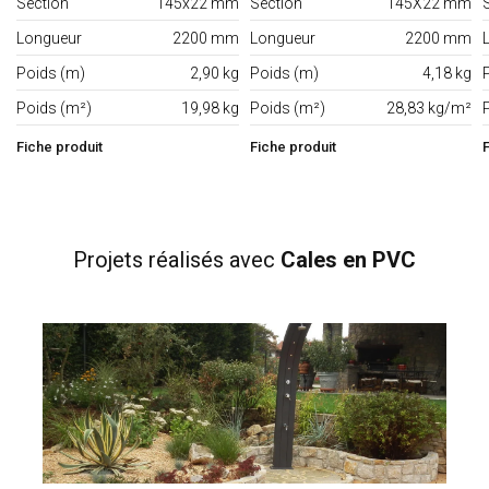
Section
145x22 mm
Section
145X22 mm
Longueur
2200 mm
Longueur
2200 mm
Poids (m)
2,90 kg
Poids (m)
4,18 kg
Poids (m²)
19,98 kg
Poids (m²)
28,83 kg/m²
Fiche produit
Fiche produit
Projets réalisés
avec
Cales en PVC