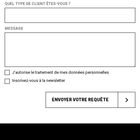
QUEL TYPE DE CLIENT ÊTES-VOUS ?
Quel
type
de
MESSAGE
client
êtes-
vous ?
J'autorise le traitement de mes données personnelles
Inscrivez-vous à la newsletter
ENVOYER VOTRE REQUÊTE