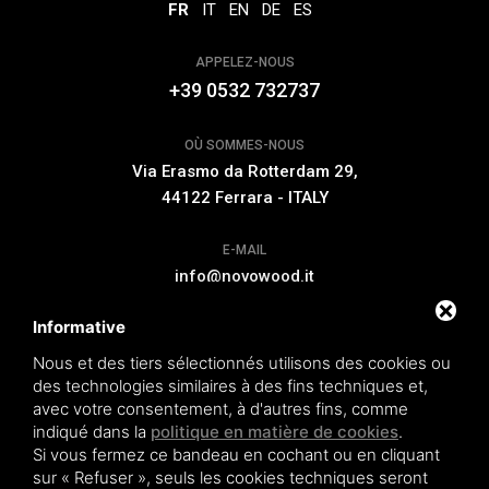
FR
IT
EN
DE
ES
APPELEZ-NOUS
+39 0532 732737
OÙ SOMMES-NOUS
Via Erasmo da Rotterdam 29,
44122 Ferrara - ITALY
E-MAIL
info@novowood.it
Informative
EXTENSION DE GARANTIE
Nous et des tiers sélectionnés utilisons des cookies ou
des technologies similaires à des fins techniques et,
avec votre consentement, à d'autres fins, comme
indiqué dans la
politique en matière de cookies
.
Si vous fermez ce bandeau en cochant ou en cliquant
Novowood by Iperwood srl - Società Benefit a socio unico p.iva.
sur « Refuser », seuls les cookies techniques seront
01550900383