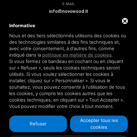
E-MAIL
info@novowood.it
Informative
EXTENSION DE GARANTIE
Nous et des tiers sélectionnés utilisons des cookies ou
des technologies similaires à des fins techniques et,
avec votre consentement, à d'autres fins, comme
indiqué dans la
politique en matière de cookies
.
Si vous fermez ce bandeau en cochant ou en cliquant
Novowood by Iperwood srl - Società Benefit a socio unico p.iva.
sur « Refuser », seuls les cookies techniques seront
01550900383
utilisés. Si vous voulez sélectionner les cookies à
Conditions de vente
|
Privacy policy
|
Sitemap
installer, cliquez sur « Personnaliser ». Si vous le
souhaitez, vous pouvez consentir à l'utilisation de tous
les cookies, y compris les cookies autres que les
cookies techniques, en cliquant sur « Tout Accepter ».
Vous pouvez modifier votre choix à tout moment.
Ce site est protégé par Google reCAPTCHA v3,
Privacy Policy
et
Terms of Service
de Google .
Accepter tous les
Refuser
cookies