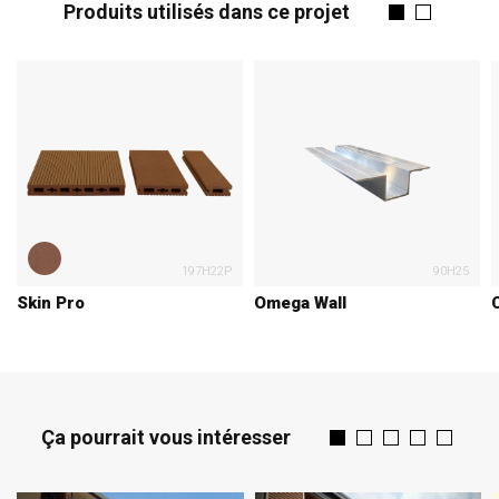
Produits utilisés dans ce projet
197H22P
90H25
Skin Pro
Omega Wall
C
Ça pourrait vous intéresser