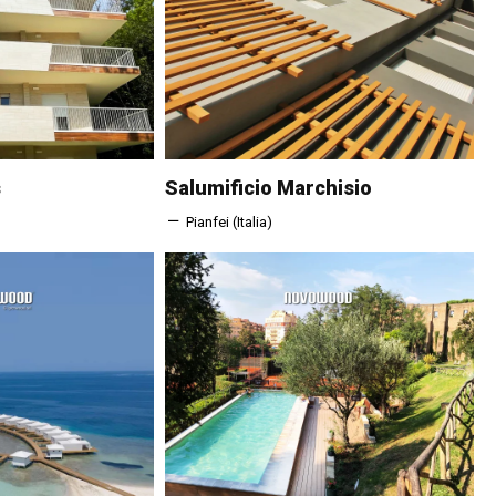
s
Salumificio Marchisio
Pianfei (Italia)