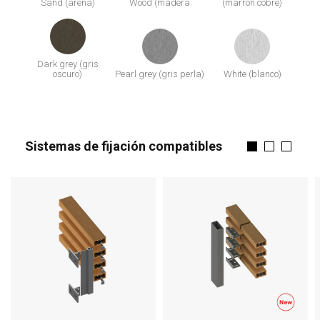
Sand (arena)
Wood (madera
(marrón cobre)
Dark grey (gris
oscuro)
Pearl grey (gris perla)
White (blanco)
Sistemas de fijación compatibles