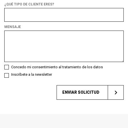
¿QUÉ TIPO DE CLIENTE ERES?
¿Qué
tipo
de
MENSAJE
cliente
eres?
Concedo mi consentimiento al tratamiento de los datos
Inscríbete a la newsletter
ENVIAR SOLICITUD