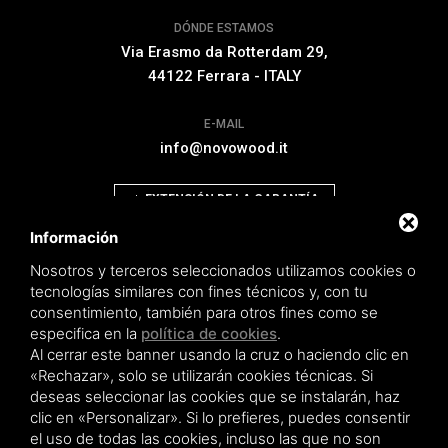
DÓNDE ESTAMOS
Via Erasmo da Rotterdam 29,
44122 Ferrara - ITALY
E-MAIL
info@novowood.it
EXTENSIÓN DE LA GARANTÍA
Información
Nosotros y terceros seleccionados utilizamos cookies o
tecnologías similares con fines técnicos y, con tu
consentimiento, también para otros fines como se
Novowood by Iperwood srl - Società Benefit a socio unico p.iva.
especifica en la
política de cookies
.
01550900383
Al cerrar este banner usando la cruz o haciendo clic en
Privacy policy
|
Sitemap
«Rechazar», solo se utilizarán cookies técnicas. Si
deseas seleccionar las cookies que se instalarán, haz
clic en «Personalizar». Si lo prefieres, puedes consentir
el uso de todas las cookies, incluso las que no son