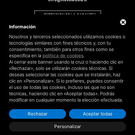
EXTENSIÓN DE LA GARANTÍA
Información
Nosotros y terceros seleccionados utilizamos cookies o
tecnologías similares con fines técnicos y, con tu
consentimiento, también para otros fines como se
Novowood by Iperwood srl - Società Benefit a socio unico p.iva.
especifica en la
política de cookies
.
01550900383
Al cerrar este banner usando la cruz o haciendo clic en
Privacy policy
|
Sitemap
«Rechazar», solo se utilizarán cookies técnicas. Si
deseas seleccionar las cookies que se instalarán, haz
clic en «Personalizar». Si lo prefieres, puedes consentir
el uso de todas las cookies, incluso las que no son
técnicas, haciendo clic en «Aceptar todas». Podrás
Este sitio está protegido por Google reCAPTCHA v3,
Privacy Policy
y
Terms of
modificar en cualquier momento la elección efectuada.
Service
de Google .
Rechazar
Aceptar todas
Personalizar