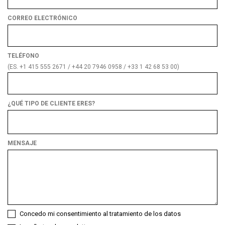
CORREO ELECTRÓNICO
TELÉFONO
(ES. +1 415 555 2671 / +44 20 7946 0958 / +33 1 42 68 53 00)
¿QUÉ TIPO DE CLIENTE ERES?
¿Qué
tipo
de
MENSAJE
cliente
eres?
Concedo mi consentimiento al tratamiento de los datos