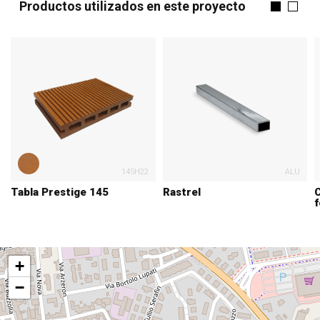
Productos utilizados en este proyecto
145H22
ALU
Tabla Prestige 145
Rastrel
C
+
−