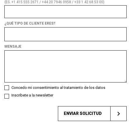
(ES. +1 415 555 2671 / +44 20 7946 0958 / +33 1 42 68 53 00)
¿QUÉ TIPO DE CLIENTE ERES?
¿Qué
tipo
de
MENSAJE
cliente
eres?
Concedo mi consentimiento al tratamiento de los datos
Inscríbete a la newsletter
ENVIAR SOLICITUD