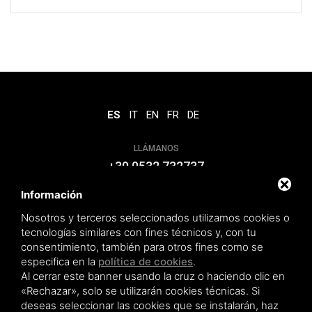
ES
IT
EN
FR
DE
LLÁMANOS
+39 0532 732737
Información
DÓNDE ESTAMOS
Nosotros y terceros seleccionados utilizamos cookies o
Via Erasmo da Rotterdam 29,
tecnologías similares con fines técnicos y, con tu
44122 Ferrara - ITALY
consentimiento, también para otros fines como se
especifica en la
política de cookies
.
E-MAIL
Al cerrar este banner usando la cruz o haciendo clic en
info@novowood.it
«Rechazar», solo se utilizarán cookies técnicas. Si
deseas seleccionar las cookies que se instalarán, haz