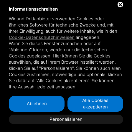
Informationsschreiben
VERLÄNGERUNG DER GARANTIE
Wir und Drittanbieter verwenden Cookies oder
ähnliches Software für technische Zwecke und, mit
Ihrer Einwilligung, auch für weitere Inhalte, wie in den
Cookie-Datenschutzhinweisen
angegeben.
Wenn Sie dieses Fenster zumachen oder auf
Novowood by Iperwood srl - Società Benefit a socio unico p.iva.
"Ablehnen" klicken, werden nur die technischen
01550900383
Cookies zugelassen. Hier können Sie die Cookies
Condiciones de venta
|
Privacy policy
|
Sitemap
auswählen, die auf Ihrem Browser installiert werden,
klicken Sie auf "Personalisieren". Sie können auch allen
Cookies zustimmen, notwendige und optionale, klicken
Sie dafür auf "Alle Cookies akzeptieren". Sie können
Ihre Auswahl jederzeit anpassen.
Diese Webseite ist durch Google reCAPTCHA v3 geschützt
Privacy Policy
und
Terms of Service
di Google .
Alle Cookies
Ablehnen
akzeptieren
Personalisieren