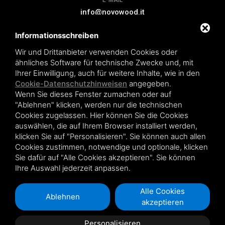
E-MAIL
info@novowood.it
Informationsschreiben
VERLÄNGERUNG DER GARANTIE
Wir und Drittanbieter verwenden Cookies oder
ähnliches Software für technische Zwecke und, mit
Ihrer Einwilligung, auch für weitere Inhalte, wie in den
Cookie-Datenschutzhinweisen
angegeben.
Wenn Sie dieses Fenster zumachen oder auf
Novowood by Iperwood srl - Società Benefit a socio unico p.iva.
"Ablehnen" klicken, werden nur die technischen
01550900383
Cookies zugelassen. Hier können Sie die Cookies
Condiciones de venta
|
Privacy policy
|
Sitemap
auswählen, die auf Ihrem Browser installiert werden,
klicken Sie auf "Personalisieren". Sie können auch allen
Cookies zustimmen, notwendige und optionale, klicken
Sie dafür auf "Alle Cookies akzeptieren". Sie können
Ihre Auswahl jederzeit anpassen.
Diese Webseite ist durch Google reCAPTCHA v3 geschützt
Privacy Policy
und
Terms of Service
di Google .
Alle Cookies
Ablehnen
akzeptieren
Personalisieren