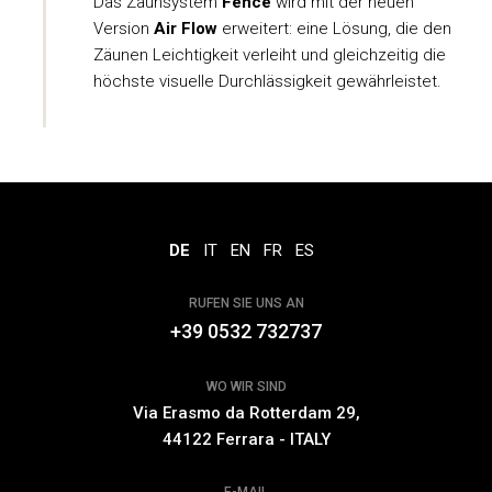
Das Zaunsystem
Fence
wird mit der neuen
Version
Air Flow
erweitert: eine Lösung, die den
Zäunen Leichtigkeit verleiht und gleichzeitig die
höchste visuelle Durchlässigkeit gewährleistet.
DE
IT
EN
FR
ES
RUFEN SIE UNS AN
+39 0532 732737
WO WIR SIND
Via Erasmo da Rotterdam 29,
44122 Ferrara - ITALY