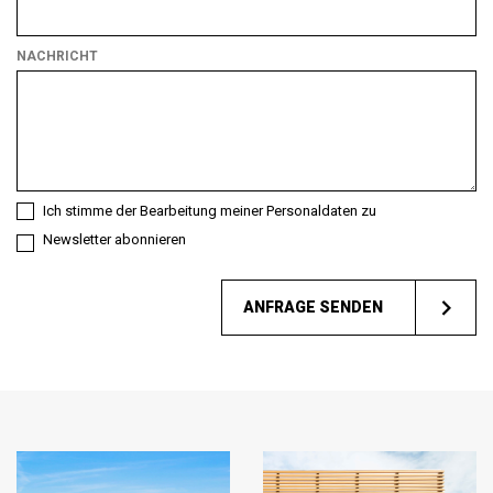
Typ
von
NACHRICHT
Kunde
sind
Sie?
Ich stimme der Bearbeitung meiner Personaldaten zu
Newsletter abonnieren
ANFRAGE SENDEN