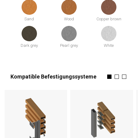
Sand
Wood
Copper brown
Dark grey
Pearl grey
White
Kompatible Befestigungssysteme