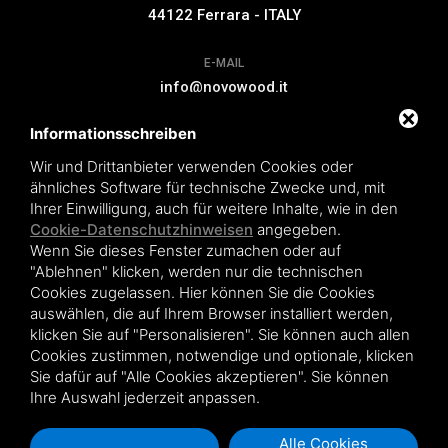
44122 Ferrara - ITALY
E-MAIL
info@novowood.it
Informationsschreiben
VERLÄNGERUNG DER GARANTIE
Wir und Drittanbieter verwenden Cookies oder
ähnliches Software für technische Zwecke und, mit
Ihrer Einwilligung, auch für weitere Inhalte, wie in den
Cookie-Datenschutzhinweisen
angegeben.
Wenn Sie dieses Fenster zumachen oder auf
Novowood by Iperwood srl - Società Benefit a socio unico p.iva.
"Ablehnen" klicken, werden nur die technischen
01550900383
Cookies zugelassen. Hier können Sie die Cookies
Condiciones de venta
|
Privacy policy
|
Sitemap
auswählen, die auf Ihrem Browser installiert werden,
klicken Sie auf "Personalisieren". Sie können auch allen
Cookies zustimmen, notwendige und optionale, klicken
Sie dafür auf "Alle Cookies akzeptieren". Sie können
Ihre Auswahl jederzeit anpassen.
Alle Cookies