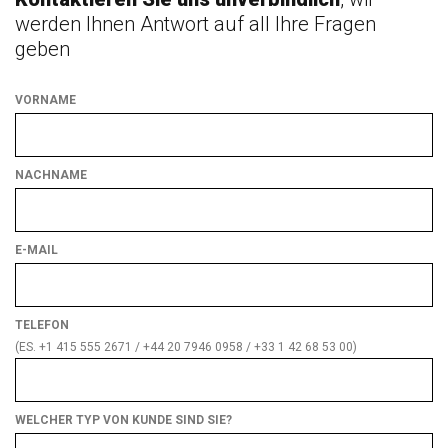
werden Ihnen Antwort auf all Ihre Fragen
geben
VORNAME
NACHNAME
E-MAIL
TELEFON
(ES. +1 415 555 2671 / +44 20 7946 0958 / +33 1 42 68 53 00)
WELCHER TYP VON KUNDE SIND SIE?
Welcher