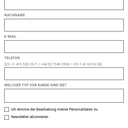
NACHNAME
E-MAIL
TELEFON
(ES. +1 415 555 2671 / +44 20 7946 0958 / +33 1 42 68 53 00)
WELCHER TYP VON KUNDE SIND SIE?
Welcher
Typ
von
Ich stimme der Bearbeitung meiner Personaldaten zu
Kunde
Newsletter abonnieren
sind