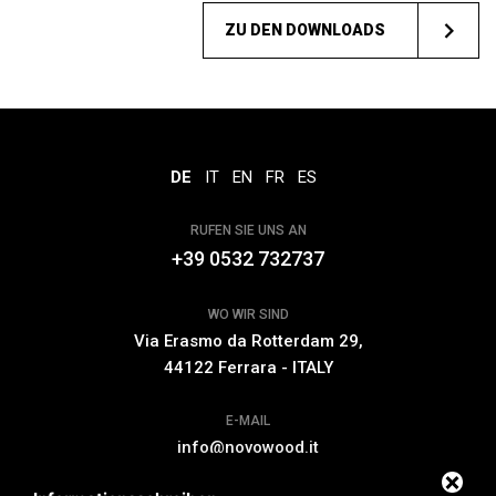
Sie?
ZU DEN DOWNLOADS
DE
IT
EN
FR
ES
RUFEN SIE UNS AN
+39 0532 732737
WO WIR SIND
Via Erasmo da Rotterdam 29,
44122 Ferrara - ITALY
E-MAIL
info@novowood.it