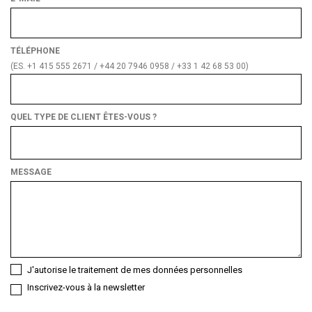
TÉLÉPHONE
(ES. +1 415 555 2671 / +44 20 7946 0958 / +33 1 42 68 53 00)
QUEL TYPE DE CLIENT ÊTES-VOUS ?
Quel
type
de
MESSAGE
client
êtes-
vous ?
J'autorise le traitement de mes données personnelles
Inscrivez-vous à la newsletter