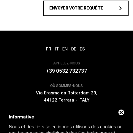
ENVOYER VOTRE REQUÊTE
FR
IT
EN
DE
ES
APPELEZ-NOUS
+39 0532 732737
OÙ SOMMES-NOUS
Via Erasmo da Rotterdam 29,
44122 Ferrara - ITALY
E-MAIL
Informative
info@novowood.it
Nous et des tiers sélectionnés utilisons des cookies ou
des technologies similaires à des fins techniques et,