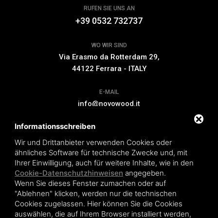
RUFEN SIE UNS AN
+39 0532 732737
WO WIR SIND
Via Erasmo da Rotterdam 29,
44122 Ferrara - ITALY
E-MAIL
info@novowood.it
Informationsschreiben
VERLÄNGERUNG DER GARANTIE
Wir und Drittanbieter verwenden Cookies oder
ähnliches Software für technische Zwecke und, mit
Ihrer Einwilligung, auch für weitere Inhalte, wie in den
Cookie-Datenschutzhinweisen
angegeben.
Wenn Sie dieses Fenster zumachen oder auf
Novowood by Iperwood srl - Società Benefit a socio unico p.iva.
"Ablehnen" klicken, werden nur die technischen
01550900383
Cookies zugelassen. Hier können Sie die Cookies
Condiciones de venta
|
Privacy policy
|
Sitemap
auswählen, die auf Ihrem Browser installiert werden,