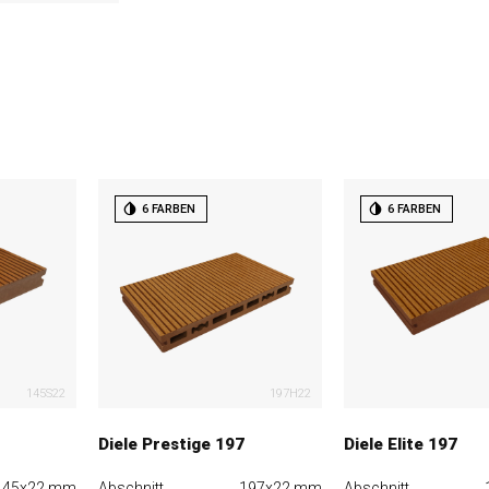
6 FARBEN
6 FARBEN
145S22
197H22
Diele Prestige 197
Diele Elite 197
145x22 mm
Abschnitt
197x22 mm
Abschnitt