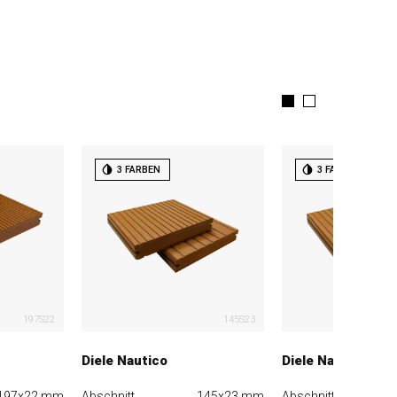
3 FARBEN
3 FARBEN
197S22
145S23
Diele Nautico
Diele Nautico ligh
197x22 mm
Abschnitt
145x23 mm
Abschnitt