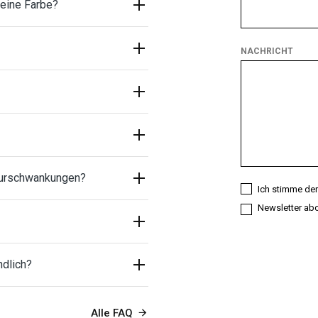
seine Farbe?
Typ
von
Kunde
NACHRICHT
sind
Sie?
turschwankungen?
Ich stimme der
Newsletter ab
ndlich?
Alle FAQ