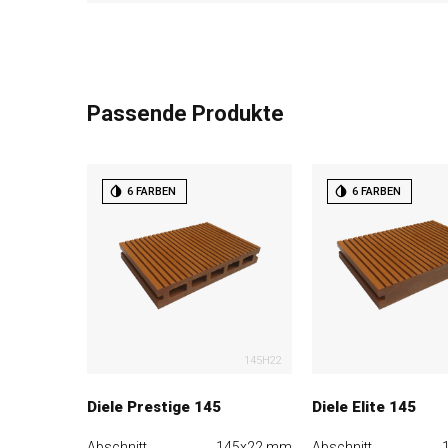
Passende Produkte
6 FARBEN
6 FARBEN
145H22
Diele Prestige 145
Diele Elite 145
Abschnitt
145x22 mm
Abschnitt