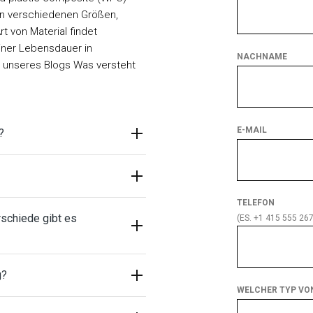
in verschiedenen Größen,
 von Material findet
iner Lebensdauer in
NACHNAME
e unseres Blogs Was versteht
E-MAIL
?
TELEFON
rschiede gibt es
(ES. +1 415 555 267
g?
WELCHER TYP VON
Welcher