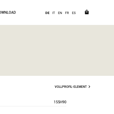
OWNLOAD
DE
IT
EN
FR
ES
VOLLPROFIL-ELEMENT
155H90