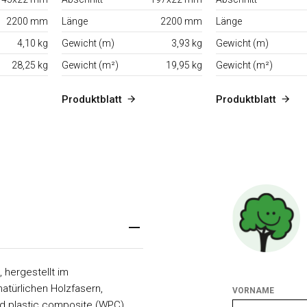
2200 mm
Länge
2200 mm
Länge
4,10 kg
Gewicht (m)
3,93 kg
Gewicht (m)
28,25 kg
Gewicht (m²)
19,95 kg
Gewicht (m²)
Produktblatt
Produktblatt
 hergestellt im
atürlichen Holzfasern,
VORNAME
od plastic composite (WPC)