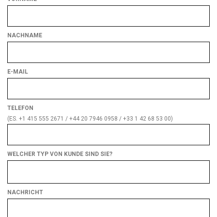
NACHNAME
E-MAIL
TELEFON
(ES. +1 415 555 2671 / +44 20 7946 0958 / +33 1 42 68 53 00)
WELCHER TYP VON KUNDE SIND SIE?
Welcher
Typ
von
NACHRICHT
Kunde