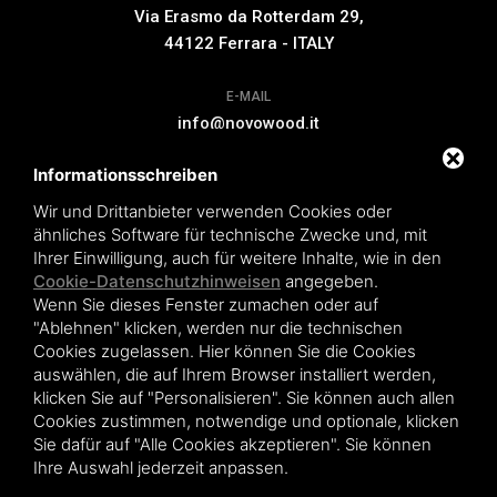
Via Erasmo da Rotterdam 29,
44122 Ferrara - ITALY
E-MAIL
info@novowood.it
Informationsschreiben
VERLÄNGERUNG DER GARANTIE
Wir und Drittanbieter verwenden Cookies oder
ähnliches Software für technische Zwecke und, mit
Ihrer Einwilligung, auch für weitere Inhalte, wie in den
Cookie-Datenschutzhinweisen
angegeben.
Wenn Sie dieses Fenster zumachen oder auf
Novowood by Iperwood srl - Società Benefit a socio unico p.iva.
"Ablehnen" klicken, werden nur die technischen
01550900383
Cookies zugelassen. Hier können Sie die Cookies
Condiciones de venta
|
Privacy policy
|
Sitemap
auswählen, die auf Ihrem Browser installiert werden,
klicken Sie auf "Personalisieren". Sie können auch allen
Cookies zustimmen, notwendige und optionale, klicken
Sie dafür auf "Alle Cookies akzeptieren". Sie können
Ihre Auswahl jederzeit anpassen.
Diese Webseite ist durch Google reCAPTCHA v3 geschützt
Privacy Policy
und